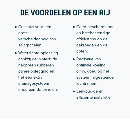
DE VOORDELEN OP EEN RIJ
Geschikt voor een
Goed beschermende
grote
en hittebestendige
verscheidenheid aan
afdekstrips op de
solarpanelen;
dekroeden en de
goten;
Waterdichte oplossing
dankzij de in vierzijde
Realisatie van
neopreen rubberen
optimale koeling
paneeloplegging en
d.m.v. goed op het
het een extra
systeem afgestemde
drainagesysteem
luchtramen;
onderaan de panelen;
Eenvoudige en
efficiënte installatie.